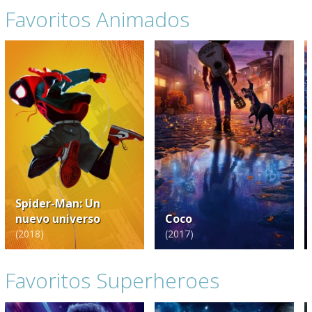
Favoritos Animados
Spider-Man: Un 
nuevo universo
Coco
(
2018
)
(
2017
)
Favoritos Superheroes