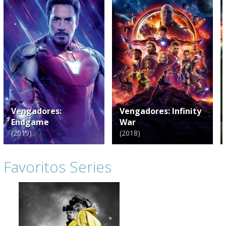
Vengadores: 
Vengadores: Infinity 
Endgame
War
(
2019
)
(
2018
)
Favoritos Series